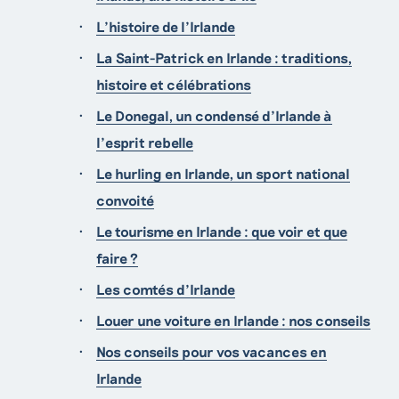
L'histoire de l'Irlande
La Saint-Patrick en Irlande : traditions,
histoire et célébrations
Le Donegal, un condensé d'Irlande à
l'esprit rebelle
Le hurling en Irlande, un sport national
Contactez nos
convoité
créateurs de voyages
Le tourisme en Irlande : que voir et que
faire ?
Pour toute question ou demande de
Les comtés d’Irlande
renseignement, n’hésitez pas à compléter
Louer une voiture en Irlande : nos conseils
notre demande de devis ou à contacter l’un
de nos conseillers par téléphone.
Nos conseils pour vos vacances en
Irlande