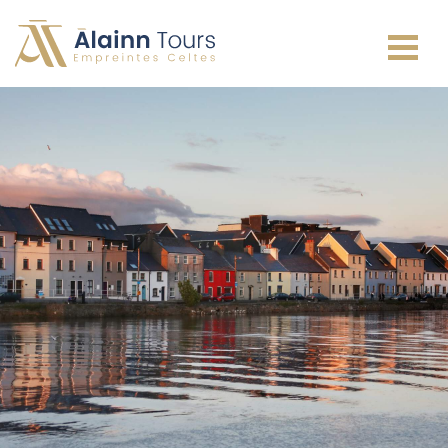
Irlande
Écosse
Pays de Galles
Angleterre