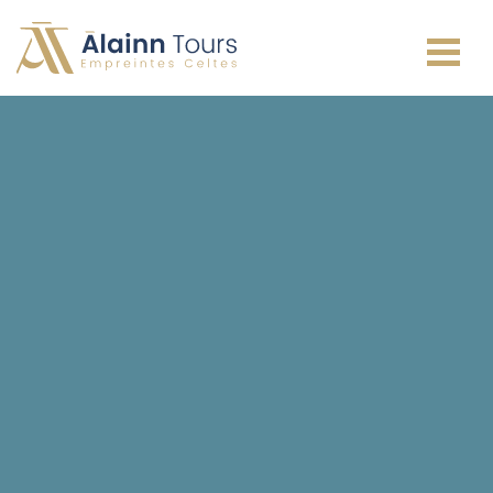
Irlande
Écosse
Pays de Galles
Angleterre