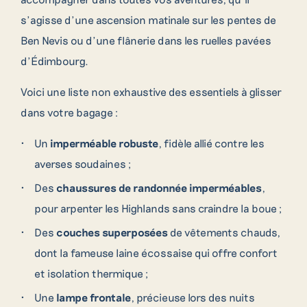
s’agisse d’une ascension matinale sur les pentes de
Ben Nevis ou d’une flânerie dans les ruelles pavées
d’Édimbourg.
Voici une liste non exhaustive des essentiels à glisser
dans votre bagage :
Contactez nos
Un
imperméable robuste
, fidèle allié contre les
averses soudaines ;
créateurs de voyages
Des
chaussures de randonnée imperméables
,
pour arpenter les Highlands sans craindre la boue ;
Pour toute question ou demande de
renseignement, n’hésitez pas à compléter
Des
couches superposées
de vêtements chauds,
notre demande de devis ou à contacter l’un
dont la fameuse laine écossaise qui offre confort
de nos conseillers par téléphone.
et isolation thermique ;
Une
lampe frontale
, précieuse lors des nuits