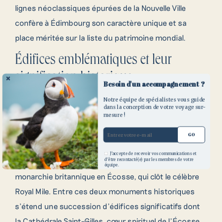
Contactez nos
lignes néoclassiques épurées de la Nouvelle Ville
confère à Édimbourg son caractère unique et sa
créateurs de voyages
place méritée sur la liste du patrimoine mondial.
Pour toute question ou demande de
Édifices emblématiques et leur
renseignement, n’hésitez pas à compléter
signification historique
notre demande de devis ou à contacter l’un
Besoin d'un accompagnement ?
de nos conseillers par téléphone.
Notre équipe de spécialistes vous guide
Dans le dédale des rues pavées de la Vieille Ville se
dans la conception de votre voyage sur-
mesure !
dressent des bâtiments chargés d’histoire, comme le
majestueux Château d’Édimbourg, qui veille sur la
GO
cité depuis son éperon rocheux. Plus bas, on trouve le
J'accepte de recevoir vos communications et
Palais de Holyroodhouse
, résidence officielle de la
d'être recontacté(e) par les membres de votre
09 70 71 80 00
équipe.
monarchie britannique en Écosse, qui clôt le célèbre
Royal Mile. Entre ces deux monuments historiques
s’étend une succession d’édifices significatifs dont
la Cathédrale Saint-Gilles, cœur spirituel de l’Écosse