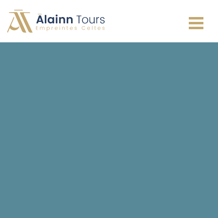
Irlande
Écosse
Pays de Galles
Angleterre