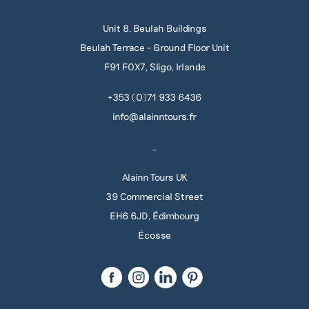
Unit 8, Beulah Buildings
Beulah Terrace – Ground Floor Unit
F91 F0X7, Sligo, Irlande
+353 (0)71 933 6436
info@alainntours.fr
_
Alainn Tours UK
39 Commercial Street
EH6 6JD, Édimbourg
Écosse