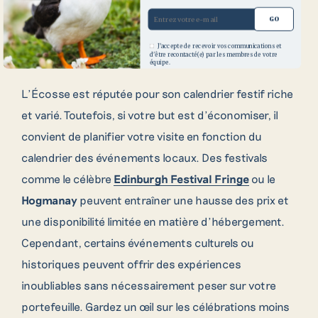
absolue.
GO
Événements et festivals – à faire et à
J'accepte de recevoir vos communications et
éviter
d'être recontacté(e) par les membres de votre
09 70 71 80 00
équipe.
L’Écosse est réputée pour son calendrier festif riche
et varié. Toutefois, si votre but est d’économiser, il
convient de planifier votre visite en fonction du
+353 71 933 6436
calendrier des événements locaux. Des festivals
comme le célèbre
Edinburgh Festival Fringe
ou le
Hogmanay
peuvent entraîner une hausse des prix et
une disponibilité limitée en matière d’hébergement.
Cependant, certains événements culturels ou
historiques peuvent offrir des expériences
inoubliables sans nécessairement peser sur votre
portefeuille. Gardez un œil sur les célébrations moins