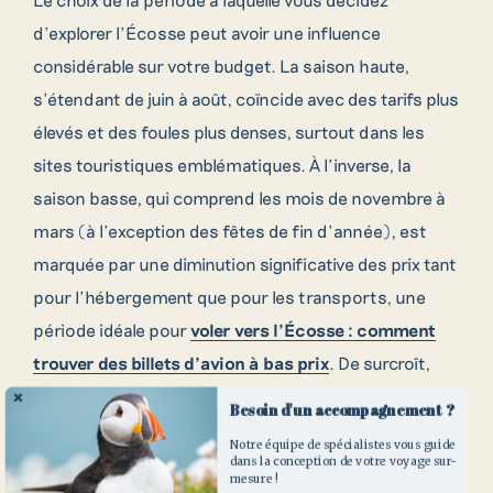
d’explorer l’Écosse peut avoir une influence
considérable sur votre budget. La saison haute,
s’étendant de juin à août, coïncide avec des tarifs plus
élevés et des foules plus denses, surtout dans les
sites touristiques emblématiques. À l’inverse, la
saison basse, qui comprend les mois de novembre à
Contactez nos
mars (à l’exception des fêtes de fin d’année), est
marquée par une diminution significative des prix tant
créateurs de voyages
pour l’hébergement que pour les transports, une
période idéale pour
voler vers l’Écosse : comment
Pour toute question ou demande de
trouver des billets d’avion à bas prix
. De surcroît,
renseignement, n’hésitez pas à compléter
vous aurez le privilège d’admirer les paysages
notre demande de devis ou à contacter l’un
Besoin d'un accompagnement ?
de nos conseillers par téléphone.
écossais revêtant leur
parure hivernale
souvent
Notre équipe de spécialistes vous guide
époustouflante, le tout dans une tranquillité presque
dans la conception de votre voyage sur-
mesure !