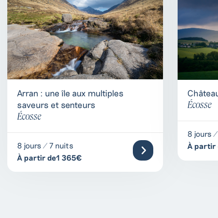
Arran : une île aux multiples
Château
saveurs et senteurs
Écosse
Écosse
8 jours /
8 jours / 7 nuits
À parti
À partir de1 365€