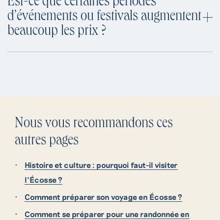
Est-ce que certaines périodes
plats simples.
coûts : planifier un itinéraire géographiquement
d’événements ou festivals augmentent
cohérent, utiliser les bus locaux ou les trajets en train
beaucoup les prix ?
en avance, partager des trajets, et éviter les options
Oui — pendant des festivals très populaires (comme
touristiques coûteuses.
le Fringe d’Édimbourg ou Hogmanay), l’affluence
augmente, les hébergements se remplissent vite et
les prix grimpent. Il est conseillé d’éviter ces périodes
si votre budget est limité, ou réserver très tôt.
Nous vous recommandons ces
autres pages
Histoire et culture : pourquoi faut-il visiter
l’Écosse ?
Comment préparer son voyage en Écosse ?
Comment se préparer pour une randonnée en