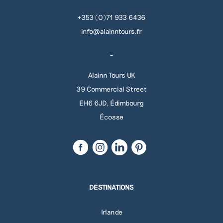
+353 (0)71 933 6436
info@alainntours.fr
_
Alainn Tours UK
39 Commercial Street
EH6 6JD, Édimbourg
Écosse
DESTINATIONS
Irlande