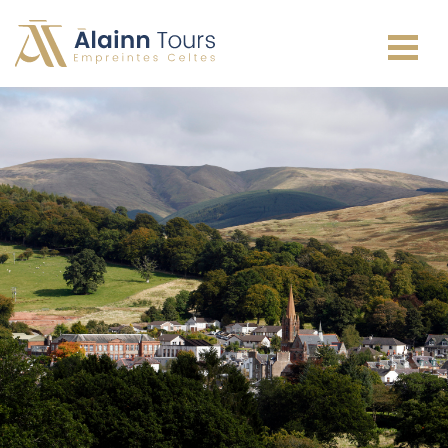
Irlande
Écosse
Pays de Galles
Angleterre