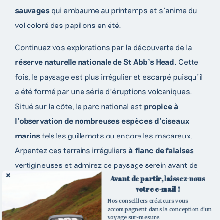
sauvages
qui embaume au printemps et s’anime du
vol coloré des papillons en été.
Continuez vos explorations par la découverte de la
réserve naturelle nationale de St Abb’s Head
. Cette
fois, le paysage est plus irrégulier et escarpé puisqu’il
a été formé par une série d’éruptions volcaniques.
Contactez nos
Situé sur la côte, le parc national est
propice à
l’observation de nombreuses espèces d’oiseaux
créateurs de voyages
marins
tels les guillemots ou encore les macareux.
Arpentez ces terrains irréguliers
à flanc de falaises
Pour toute question ou demande de
vertigineuses et admirez ce paysage serein avant de
renseignement, n’hésitez pas à compléter
notre demande de devis ou à contacter l’un
Avant de partir, laissez-nous
repartir pour votre prochaine étape.
votre e-mail !
de nos conseillers par téléphone.
Nos conseillers créateurs vous
accompagnent dans la conception d'un
voyage sur-mesure.