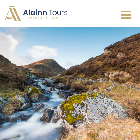
Irlande
Écosse
Pays de Galles
Angleterre