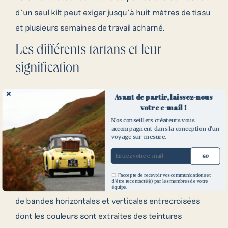
d’un seul kilt peut exiger jusqu’à huit mètres de tissu
Contactez nos
et plusieurs semaines de travail acharné.
créateurs de voyages
Les différents tartans et leur
signification
Pour toute question ou demande de
renseignement, n’hésitez pas à compléter
Au sein de l’échiquier des kilts, c’est le tartan qui
notre demande de devis ou à contacter l’un
Avant de partir, laissez-nous
votre e-mail !
capte immédiatement le regard. Plus qu’une simple
de nos conseillers par téléphone.
Nos conseillers créateurs vous
étoffe colorée, chaque tartan est un emblème
accompagnent dans la conception d'un
voyage sur-mesure.
distinctif qui renvoie à l’héritage culturel des clans
écossais. Autrefois utilisés pour identifier les
GO
membres d’un même clan ou ceux d’une région
J'accepte de recevoir vos communications et
d'être recontacté(e) par les membres de votre
09 70 71 80 00
spécifique, ces motifs géométriques sont composés
équipe.
de bandes horizontales et verticales entrecroisées
dont les couleurs sont extraites des teintures