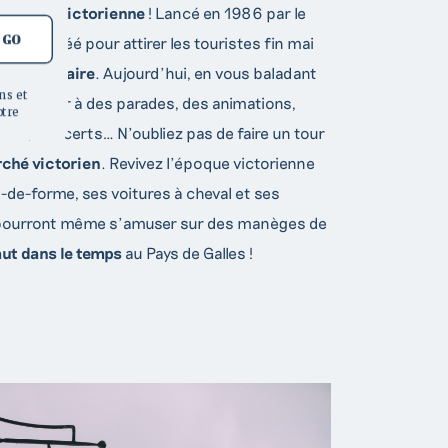
’époque victorienne
! Lancé en 1986 par le
GO
val a été créé pour attirer les touristes fin mai
ion balnéaire
. Aujourd’hui, en vous baladant
ns et
rez assister à des parades, des animations,
otre
eur, concerts… N’oubliez pas de faire un tour
ché victorien
. Revivez l’époque victorienne
de-forme, ses voitures à cheval et ses
 pourront même s’amuser sur des manèges de
aut dans le temps
au Pays de Galles !