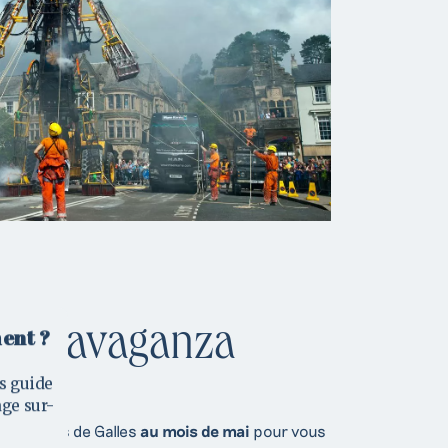
es
 Extravaganza
ent ?
léter notre
s guide
hone.
age sur-
no
au Pays de Galles
au mois de mai
pour vous