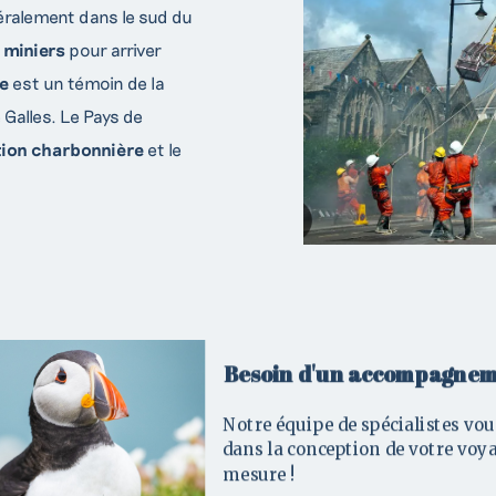
néralement dans le sud du
 miniers
pour arriver
e
est un témoin de la
 Galles. Le Pays de
ation charbonnière
et le
ontactez nos créateurs de voyag
Victorian
Besoin d'un accompagnem
 question ou demande de renseignement, n’hésitez pas à comp
Notre équipe de spécialistes vou
nde de devis ou à contacter l’un de nos conseillers par télép
dans la conception de votre voy
mesure !
Rendez-vous à
Llandud