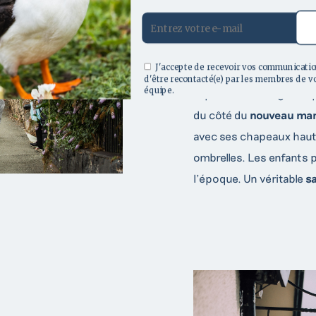
retrouver au temps de
l
maire de la ville, le festi
dans cette
célèbre stat
J'accepte de recevoir vos communicatio
dans la ville, vous pour
d'être recontacté(e) par les membres de v
équipe.
expositions d’engins vap
09 70 71 80 00
+353 71 933 6436
du côté du
nouveau mar
avec ses chapeaux haut-
ombrelles. Les enfants
l’époque. Un véritable
s