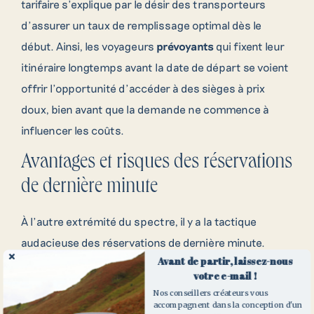
tarifaire s’explique par le désir des transporteurs
d’assurer un taux de remplissage optimal dès le
début. Ainsi, les voyageurs
prévoyants
qui fixent leur
itinéraire longtemps avant la date de départ se voient
offrir l’opportunité d’accéder à des sièges à prix
doux, bien avant que la demande ne commence à
influencer les coûts.
Contactez nos
Avantages et risques des réservations
créateurs de voyages
de dernière minute
À l’autre extrémité du spectre, il y a la tactique
Pour toute question ou demande de
audacieuse des réservations de dernière minute.
renseignement, n’hésitez pas à compléter
notre demande de devis ou à contacter l’un
Avant de partir, laissez-nous
Cette approche peut parfois aboutir à des affaires
votre e-mail !
de nos conseillers par téléphone.
exceptionnelles lorsque les compagnies aériennes
Nos conseillers créateurs vous
cherchent à vendre les derniers sièges disponibles
accompagnent dans la conception d'un