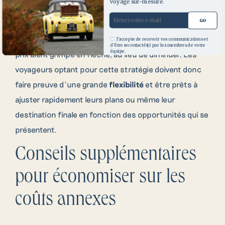
voyage sur-mesure.
sur un vol donné. Toutefois, cette méthode comporte
GO
son lot d’aléas et n’est pas dénuée de risques : il est
possible qu’aucun siège ne soit disponible ou que les
J'accepte de recevoir vos communications et
d'être recontacté(e) par les membres de votre
09 70 71 80 00
équipe.
prix aient grimpé en flèche, au lieu de diminuer. Les
voyageurs optant pour cette stratégie doivent donc
faire preuve d’une grande
flexibilité
et être prêts à
ajuster rapidement leurs plans ou même leur
destination finale en fonction des opportunités qui se
+353 71 933 6436
présentent.
Conseils supplémentaires
pour économiser sur les
coûts annexes