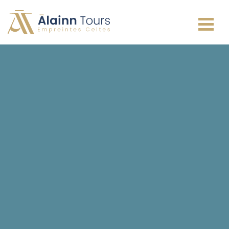
Irlande
Écosse
Pays de Galles
Angleterre