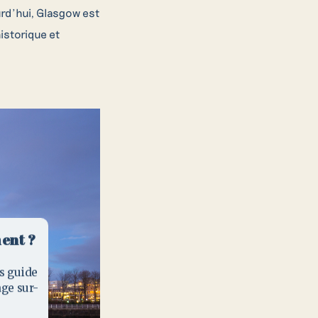
urd’hui, Glasgow est
historique et
es
ent ?
léter notre
s guide
hone.
age sur-