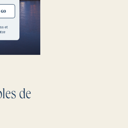
GO
ns et
otre
bles de