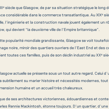
IIᵉ siècle que Glasgow, de par sa situation stratégique le long de
e considérable dans le commerce transatlantique. Au XIXᵉ siè
lle, l’ingénierie et la construction navale jouent également un 
w, qui devient “la deuxième ville de l’Empire britannique”.
tte popularité mondiale grandissante, Glasgow se voit toutefois 
mage noire, miroir des quartiers ouvriers de l’East End et des 
ient toutes ces familles, puis de son déclin industriel au XXᵉ s
asgow actuelle se présente sous un tout autre regard. Celui d’u
a subtilement su marier histoire et nécessités modernes, tout
imension humaine et un accueil très chaleureux.
que de ses architectures victoriennes, édouardiennes et conte
arles Rennie Mackintosh, étonne toujours. D’un quartier, d’une 