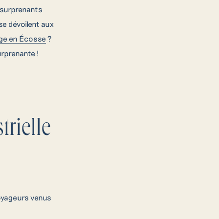
e surprenants
se dévoilent aux
ge en Écosse
?
urprenante !
trielle
voyageurs venus