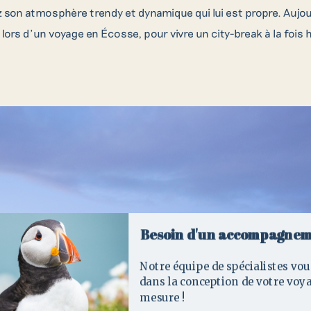
 son atmosphère trendy et dynamique qui lui est propre. Aujo
r lors d’un voyage en Écosse, pour vivre un city-break à la fois 
ontactez nos créateurs de voyag
Besoin d'un accompagnem
 question ou demande de renseignement, n’hésitez pas à comp
Notre équipe de spécialistes vou
nde de devis ou à contacter l’un de nos conseillers par télép
dans la conception de votre voy
mesure !