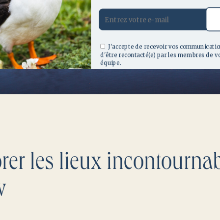
J'accepte de recevoir vos communicatio
d'être recontacté(e) par les membres de v
équipe.
09 70 71 80 00
+353 71 933 6436
rer les lieux incontourna
w