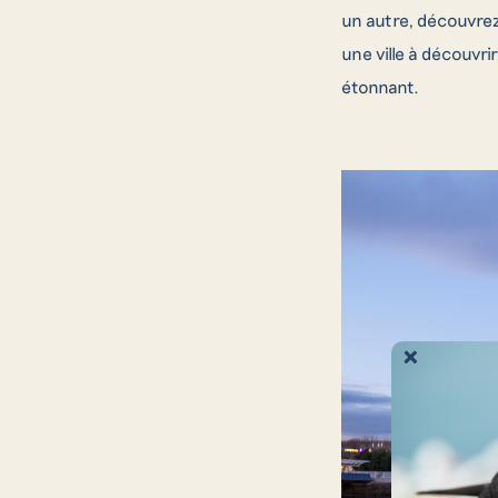
un autre, découvrez
une ville à découvri
étonnant.
C
Pour toute
dema