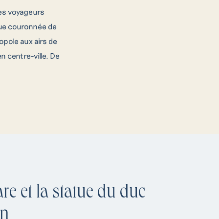
 des voyageurs
tue couronnée de
opole aux airs de
 centre-ville. De
e et la statue du duc
on