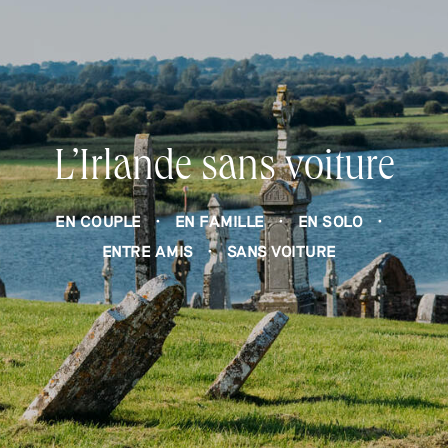
L’Irlande sans voiture
EN COUPLE
EN FAMILLE
EN SOLO
ENTRE AMIS
SANS VOITURE