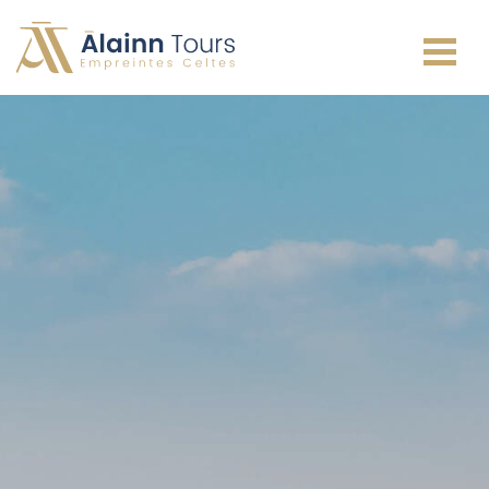
Irlande
Écosse
Pays de Galles
Angleterre