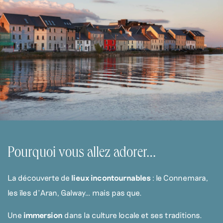
Pourquoi vous allez adorer…
La découverte de
lieux incontournables
: le Connemara,
les îles d’Aran, Galway… mais pas que.
Une
immersion
dans la culture locale et ses traditions.