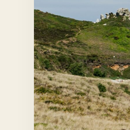
C
Pour toute
dema