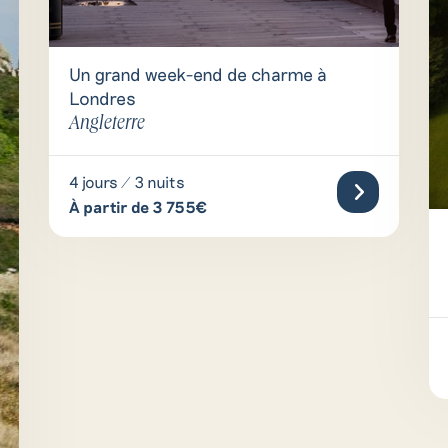
Un grand week-end de charme à
Londres
Angleterre
4 jours / 3 nuits
À partir de 3 755€
ontactez nos créateurs de voyag
 question ou demande de renseignement, n’hésitez pas à comp
nde de devis ou à contacter l’un de nos conseillers par télép