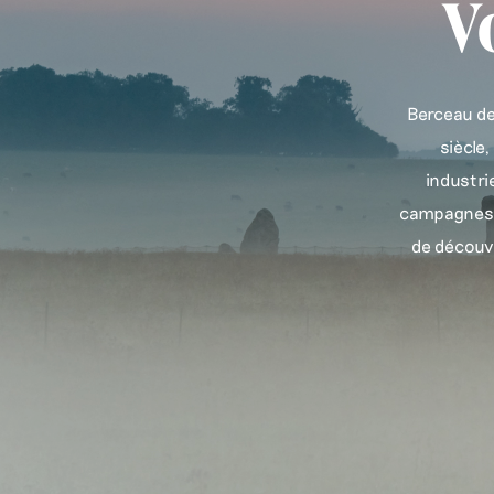
V
Berceau de 
siècle,
industri
campagnes e
de découvr