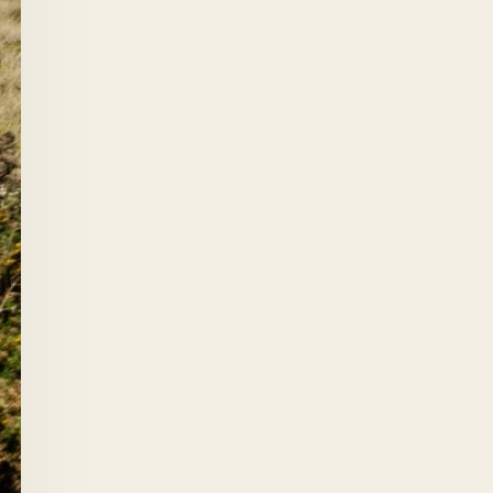
09 70 71 80 00
+353 71 933 6436