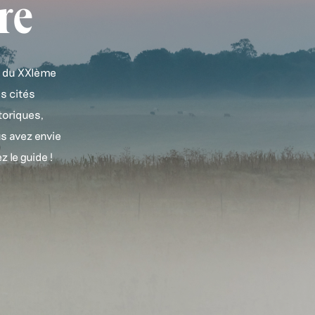
re
ue du XXIème
es cités
toriques,
s avez envie
 le guide !