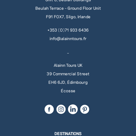
Beulah Terrace – Ground Floor Unit
F91 F0X7, Sligo, Irlande
09 70 71 80 00
+353 (0)71 933 6436
info@alainntours.fr
_
Alainn Tours UK
+353 71 933 6436
39 Commercial Street
EH6 6JD, Édimbourg
Écosse
DESTINATIONS