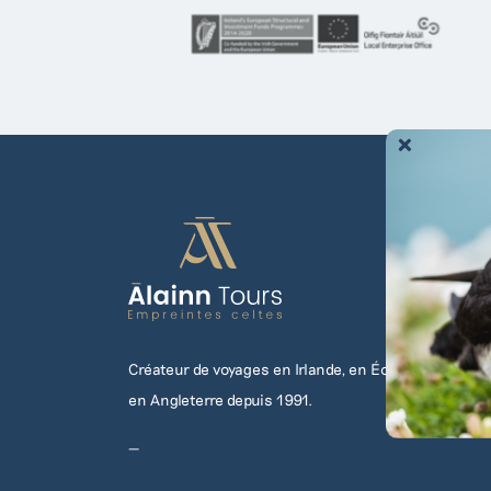
C
Pour toute
dema
Créateur de voyages en Irlande, en Écosse, au Pays d
en Angleterre depuis 1991.
—