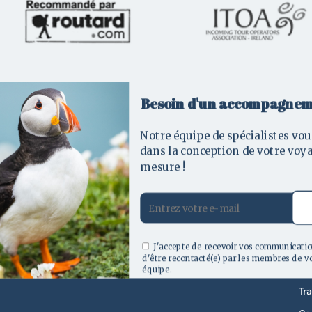
ontactez nos créateurs de voyag
Besoin d'un accompagnem
 question ou demande de renseignement, n’hésitez pas à comp
Notre équipe de spécialistes vou
nde de devis ou à contacter l’un de nos conseillers par télép
DESTINATIONS
À 
dans la conception de votre voy
mesure !
Irlande
L'e
Écosse
No
Pays de Galles
Ch
e Galles et
Re
J'accepte de recevoir vos communicatio
Angleterre
d'être recontacté(e) par les membres de v
No
équipe.
09 70 71 80 00
+353 71 933 6436
Tr