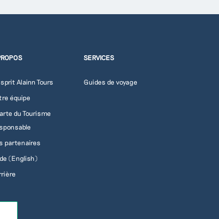
PROPOS
SERVICES
sprit Alainn Tours
Guides de voyage
tre équipe
arte du Tourisme
sponsable
s partenaires
ade (English)
rrière