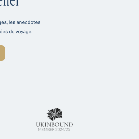
tter
ages, les anecdotes
dées de voyage.