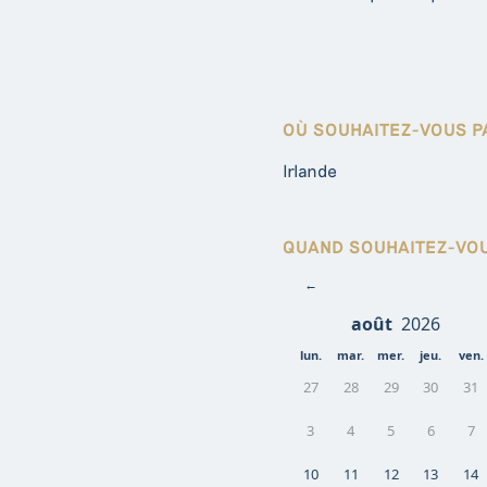
OÙ SOUHAITEZ-VOUS P
Irlande
QUAND SOUHAITEZ-VOU
←
lun.
mar.
mer.
jeu.
ven.
27
28
29
30
31
3
4
5
6
7
10
11
12
13
14