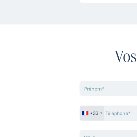
C
Pour toute
dema
Vos
+33