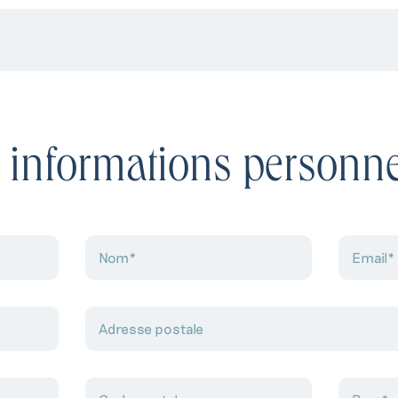
ontactez nos créateurs de voyag
 question ou demande de renseignement, n’hésitez pas à comp
nde de devis ou à contacter l’un de nos conseillers par télép
 informations personne
09 70 71 80 00
+353 71 933 6436