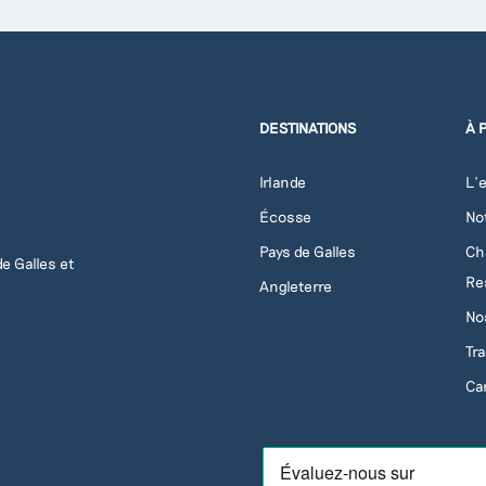
DESTINATIONS
À 
Irlande
L'e
Écosse
No
Pays de Galles
Ch
e Galles et
Re
Angleterre
No
Tr
Ca